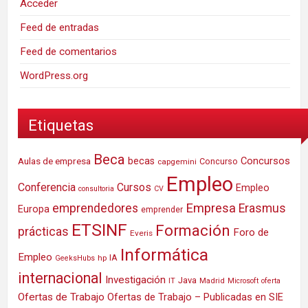
Acceder
Feed de entradas
Feed de comentarios
WordPress.org
Etiquetas
Beca
Concursos
Aulas de empresa
becas
Concurso
capgemini
Empleo
Conferencia
Cursos
Empleo
consultoria
CV
Empresa
emprendedores
Erasmus
Europa
emprender
ETSINF
Formación
prácticas
Foro de
Everis
Informática
Empleo
IA
hp
GeeksHubs
internacional
Investigación
Java
IT
Madrid
Microsoft
oferta
Ofertas de Trabajo
Ofertas de Trabajo – Publicadas en SIE