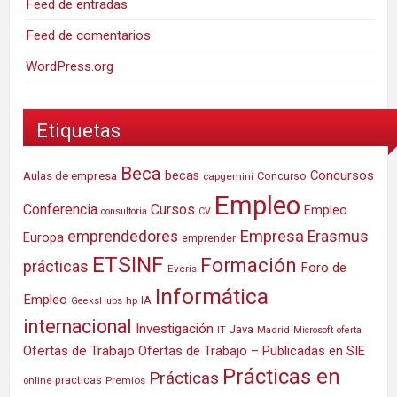
Feed de entradas
Feed de comentarios
WordPress.org
Etiquetas
Beca
Concursos
Aulas de empresa
becas
Concurso
capgemini
Empleo
Conferencia
Cursos
Empleo
consultoria
CV
Empresa
emprendedores
Erasmus
Europa
emprender
ETSINF
Formación
prácticas
Foro de
Everis
Informática
Empleo
IA
hp
GeeksHubs
internacional
Investigación
Java
IT
Madrid
Microsoft
oferta
Ofertas de Trabajo
Ofertas de Trabajo – Publicadas en SIE
Prácticas en
Prácticas
practicas
Premios
online