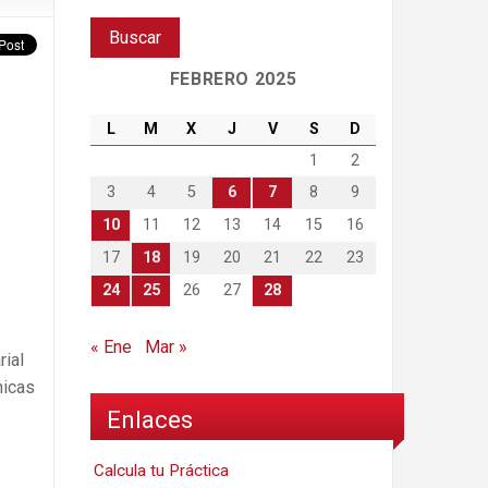
FEBRERO 2025
L
M
X
J
V
S
D
1
2
3
4
5
6
7
8
9
10
11
12
13
14
15
16
17
18
19
20
21
22
23
24
25
26
27
28
« Ene
Mar »
rial
nicas
Enlaces
Calcula tu Práctica