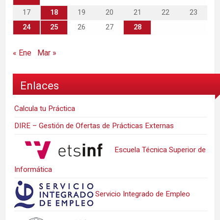
17
18
19
20
21
22
23
24
25
26
27
28
« Ene
Mar »
Enlaces
Calcula tu Práctica
DIRE – Gestión de Ofertas de Prácticas Externas
Escuela Técnica Superior de
Informática
Servicio Integrado de Empleo