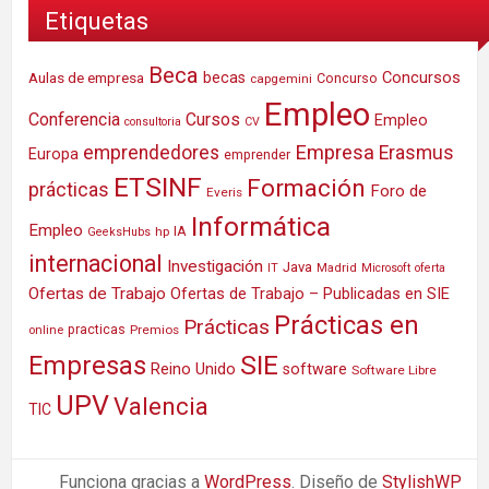
Etiquetas
Beca
Concursos
Aulas de empresa
becas
Concurso
capgemini
Empleo
Conferencia
Cursos
Empleo
consultoria
CV
Empresa
emprendedores
Erasmus
Europa
emprender
ETSINF
Formación
prácticas
Foro de
Everis
Informática
Empleo
IA
hp
GeeksHubs
internacional
Investigación
Java
IT
Madrid
Microsoft
oferta
Ofertas de Trabajo
Ofertas de Trabajo – Publicadas en SIE
Prácticas en
Prácticas
practicas
Premios
online
SIE
Empresas
Reino Unido
software
Software Libre
UPV
Valencia
TIC
Funciona gracias a
WordPress
. Diseño de
StylishWP