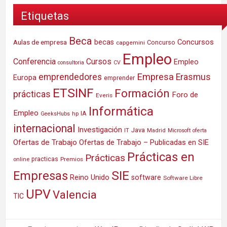
Etiquetas
Beca
Concursos
Aulas de empresa
becas
Concurso
capgemini
Empleo
Conferencia
Cursos
Empleo
consultoria
CV
Empresa
emprendedores
Erasmus
Europa
emprender
ETSINF
Formación
prácticas
Foro de
Everis
Informática
Empleo
IA
hp
GeeksHubs
internacional
Investigación
Java
IT
Madrid
Microsoft
oferta
Ofertas de Trabajo
Ofertas de Trabajo – Publicadas en SIE
Prácticas en
Prácticas
practicas
Premios
online
SIE
Empresas
Reino Unido
software
Software Libre
UPV
Valencia
TIC