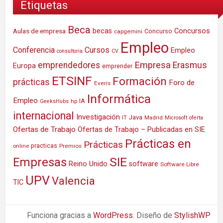
Etiquetas
Beca
Concursos
Aulas de empresa
becas
Concurso
capgemini
Empleo
Conferencia
Cursos
Empleo
consultoria
CV
Empresa
emprendedores
Erasmus
Europa
emprender
ETSINF
Formación
prácticas
Foro de
Everis
Informática
Empleo
IA
hp
GeeksHubs
internacional
Investigación
Java
IT
Madrid
Microsoft
oferta
Ofertas de Trabajo
Ofertas de Trabajo – Publicadas en SIE
Prácticas en
Prácticas
practicas
Premios
online
SIE
Empresas
Reino Unido
software
Software Libre
UPV
Valencia
TIC
Funciona gracias a
WordPress
. Diseño de
StylishWP