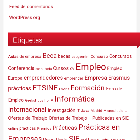
Feed de comentarios
WordPress.org
Etiquetas
Beca
Concursos
Aulas de empresa
becas
Concurso
capgemini
Empleo
Conferencia
Cursos
Empleo
consultoria
CV
Empresa
emprendedores
Erasmus
Europa
emprender
ETSINF
Formación
prácticas
Foro de
Everis
Informática
Empleo
IA
hp
GeeksHubs
internacional
Investigación
Java
IT
Madrid
Microsoft
oferta
Ofertas de Trabajo
Ofertas de Trabajo – Publicadas en SIE
Prácticas en
Prácticas
practicas
Premios
online
SIE
Empresas
Reino Unido
software
Software Libre