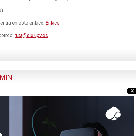
0)
ntra en este enlace:
Enlace
correo:
ruta@sie.upv.es
EMINI!