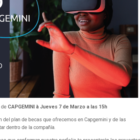
O
de
CAPGEMINI
à
Jueves 7 de Marzo
a las 15h
ón del plan de becas que ofrecemos en Capgemini y de las
tar dentro de la compañía.