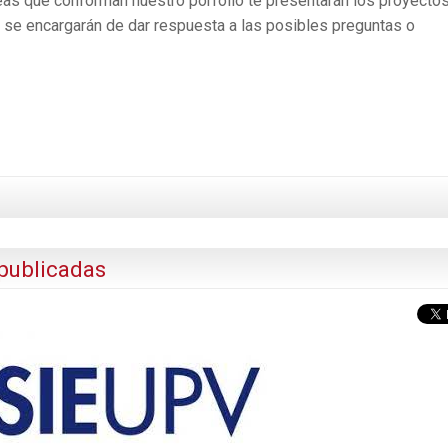
eas que conforman nuestro porfolio te presentarán los proyectos
 y se encargarán de dar respuesta a las posibles preguntas o
publicadas