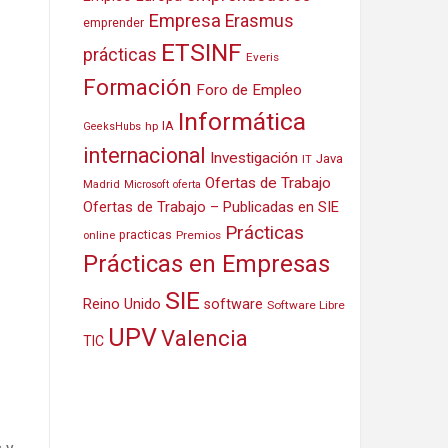
Empresa
Erasmus
emprender
ETSINF
prácticas
Everis
Formación
Foro de Empleo
Informática
IA
hp
GeeksHubs
internacional
Investigación
Java
IT
Ofertas de Trabajo
Madrid
Microsoft
oferta
Ofertas de Trabajo – Publicadas en SIE
Prácticas
practicas
Premios
online
Prácticas en Empresas
SIE
Reino Unido
software
Software Libre
UPV
Valencia
TIC