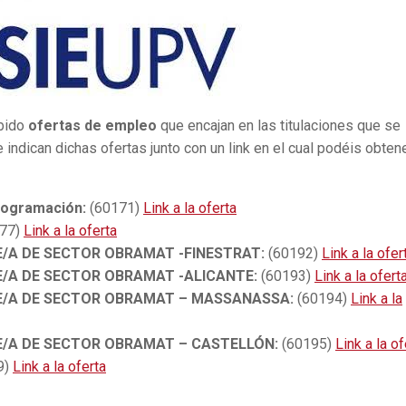
ibido
ofertas de empleo
que encajan en las titulaciones que se
 indican dichas ofertas junto con un link en el cual podéis obten
rogramación:
(60171)
Link a la oferta
77)
Link a la oferta
FE/A DE SECTOR OBRAMAT -FINESTRAT:
(60192)
Link a la ofer
FE/A DE SECTOR OBRAMAT -ALICANTE:
(60193)
Link a la ofert
EFE/A DE SECTOR OBRAMAT – MASSANASSA:
(60194)
Link a la
EFE/A DE SECTOR OBRAMAT – CASTELLÓN:
(60195)
Link a la of
9)
Link a la oferta