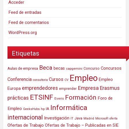
Acceder
Feed de entradas
Feed de comentarios
WordPress.org
Etiquetas
Beca
Concursos
Aulas de empresa
becas
Concurso
capgemini
Empleo
Conferencia
Cursos
Empleo
consultoria
CV
Empresa
emprendedores
Erasmus
Europa
emprender
ETSINF
Formación
prácticas
Foro de
Everis
Informática
Empleo
IA
hp
GeeksHubs
internacional
Investigación
Java
IT
Madrid
Microsoft
oferta
Ofertas de Trabajo
Ofertas de Trabajo – Publicadas en SIE