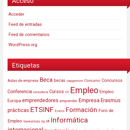
Acceso
Acceder
Feed de entradas
Feed de comentarios
WordPress.org
Etiquetas
Beca
Concursos
Aulas de empresa
becas
Concurso
capgemini
Empleo
Conferencia
Cursos
Empleo
consultoria
CV
Empresa
emprendedores
Erasmus
Europa
emprender
ETSINF
Formación
prácticas
Foro de
Everis
Informática
Empleo
IA
hp
GeeksHubs
internacional