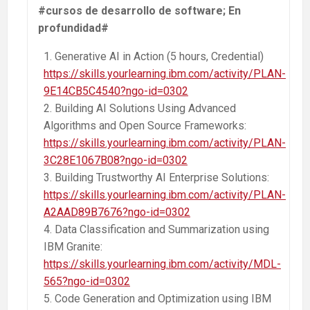
#cursos de desarrollo de software; En
profundidad#
Generative AI in Action (5 hours, Credential)
https://skills.yourlearning.ibm.com/activity/PLAN-
9E14CB5C4540?ngo-id=0302
Building AI Solutions Using Advanced
Algorithms and Open Source Frameworks:
https://skills.yourlearning.ibm.com/activity/PLAN-
3C28E1067B08?ngo-id=0302
Building Trustworthy AI Enterprise Solutions:
https://skills.yourlearning.ibm.com/activity/PLAN-
A2AAD89B7676?ngo-id=0302
Data Classification and Summarization using
IBM Granite:
https://skills.yourlearning.ibm.com/activity/MDL-
565?ngo-id=0302
Code Generation and Optimization using IBM