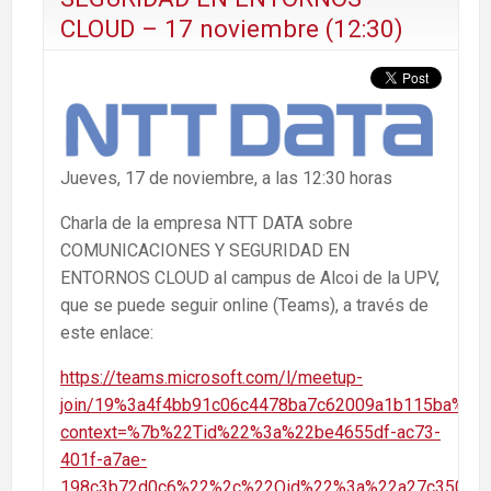
CLOUD – 17 noviembre (12:30)
Jueves, 17 de noviembre, a las 12:30 horas
Charla de la empresa NTT DATA sobre
COMUNICACIONES Y SEGURIDAD EN
ENTORNOS CLOUD al campus de Alcoi de la UPV,
que se puede seguir online (Teams), a través de
este enlace:
https://teams.microsoft.com/l/meetup-
join/19%3a4f4bb91c06c4478ba7c62009a1b115ba%40t
context=%7b%22Tid%22%3a%22be4655df-ac73-
401f-a7ae-
198c3b72d0c6%22%2c%22Oid%22%3a%22a27c350e-