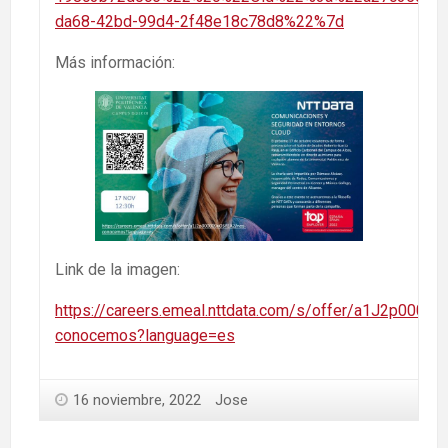
da68-42bd-99d4-2f48e18c78d8%22%7d
Más información:
Link de la imagen:
https://careers.emeal.nttdata.com/s/offer/a1J2p000
conocemos?language=es
16 noviembre, 2022
Jose