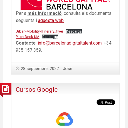
Per a
més informació
, consulta els documents
següents i
aquesta web
:
Urban-Mobility-IT.nerary_flyer
Descarga
Pitch-Deck-UM
Descarga
Contacte
:
info@barcelonadigitaltalent.com
, +34
935 157 359.
28 septiembre, 2022
Jose
Cursos Google