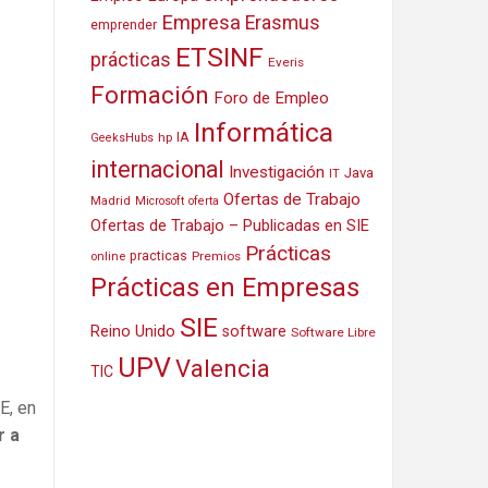
Empresa
Erasmus
emprender
ETSINF
prácticas
Everis
Formación
Foro de Empleo
Informática
IA
hp
GeeksHubs
internacional
Investigación
Java
IT
Ofertas de Trabajo
Madrid
Microsoft
oferta
Ofertas de Trabajo – Publicadas en SIE
Prácticas
practicas
Premios
online
Prácticas en Empresas
SIE
Reino Unido
software
Software Libre
UPV
Valencia
TIC
E, en
r a