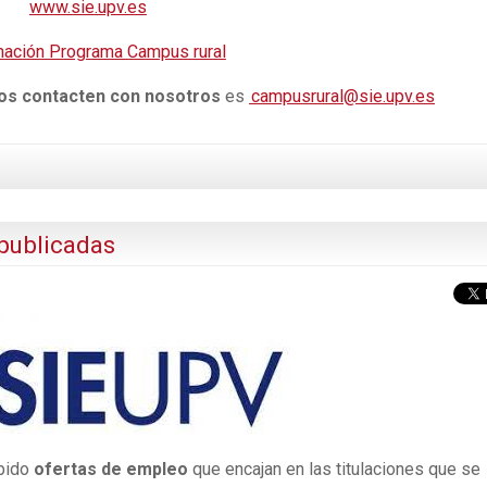
www.sie.upv.es
mación Programa Campus rural
dos contacten con nosotros
es
campusrural@sie.upv.es
publicadas
ibido
ofertas de empleo
que encajan en las titulaciones que se