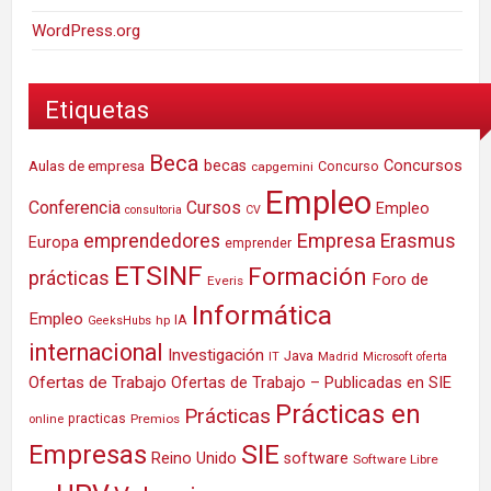
WordPress.org
Etiquetas
Beca
Concursos
Aulas de empresa
becas
Concurso
capgemini
Empleo
Conferencia
Cursos
Empleo
consultoria
CV
Empresa
emprendedores
Erasmus
Europa
emprender
ETSINF
Formación
prácticas
Foro de
Everis
Informática
Empleo
IA
hp
GeeksHubs
internacional
Investigación
Java
IT
Madrid
Microsoft
oferta
Ofertas de Trabajo
Ofertas de Trabajo – Publicadas en SIE
Prácticas en
Prácticas
practicas
Premios
online
SIE
Empresas
Reino Unido
software
Software Libre