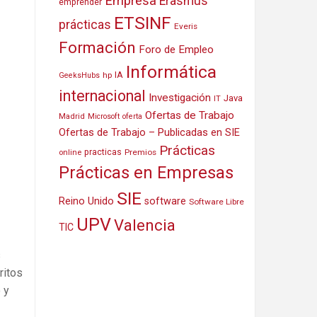
Empresa
Erasmus
emprender
ETSINF
prácticas
Everis
Formación
Foro de Empleo
Informática
IA
hp
GeeksHubs
internacional
Investigación
Java
IT
Ofertas de Trabajo
Madrid
Microsoft
oferta
Ofertas de Trabajo – Publicadas en SIE
Prácticas
practicas
Premios
online
Prácticas en Empresas
SIE
Reino Unido
software
Software Libre
UPV
Valencia
TIC
s
ritos
 y