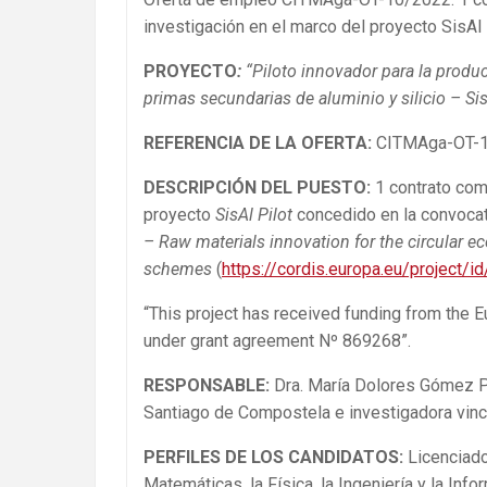
investigación en el marco del proyecto SisAl 
PROYECTO
:
“Piloto innovador para la produ
primas secundarias de aluminio y silicio – Sis
REFERENCIA DE LA OFERTA:
CITMAga-OT-1
DESCRIPCIÓN DEL PUESTO:
1 contrato co
proyecto
SisAl Pilot
concedido en la convoca
– Raw materials innovation for the circular e
schemes
(
https://cordis.europa.eu/project/
“This project has received funding from the
under grant agreement Nº 869268”.
RESPONSABLE
:
Dra. María Dolores Gómez P
Santiago de Compostela e investigadora vin
PERFILES DE LOS CANDIDATOS:
Licenciado
Matemáticas, la Física, la Ingeniería y la Infor