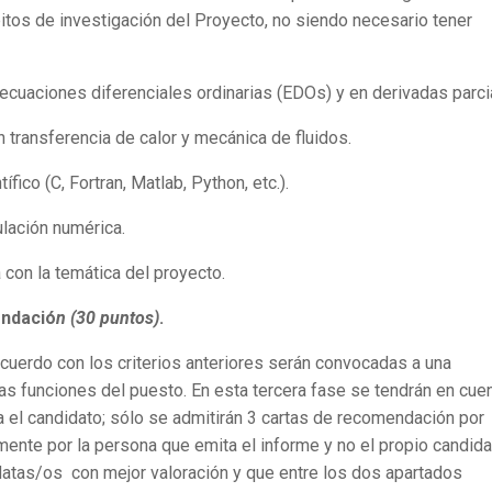
tos de investigación del Proyecto, no siendo necesario tener
cuaciones diferenciales ordinarias (EDOs) y en derivadas parci
ransferencia de calor y mecánica de fluidos.
ico (C, Fortran, Matlab, Python, etc.).
lación numérica.
 con la temática del proyecto.
endació
n (30 puntos)
.
uerdo con los criterios anteriores serán convocadas a una
 las funciones del puesto. En esta tercera fase se tendrán en cue
 el candidato; sólo se admitirán 3 cartas de recomendación por
mente por la persona que emita el informe y no el propio candida
datas/os con mejor valoración y que entre los dos apartados