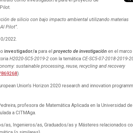
Pilot.
cción de silicio con bajo impacto ambiental utilizando materias
Al Pilot”.
0/2022.
mo
investigador/a
para el
proyecto de investigación
en el marco
toria
H2020-SC5-2019-2
con la temática
CE-SC5-07-2018-2019-2
conomy: sustainable processing, reuse, recycling and recovery
id/869268
).
 European Union’s Horizon 2020 research and innovation program
edreira, profesora de Matemática Aplicada en la Universidad de
culada a CITMAga.
s/as, Ingenieros/as, Graduados/as y Másteres relacionados co
mática (o similares).