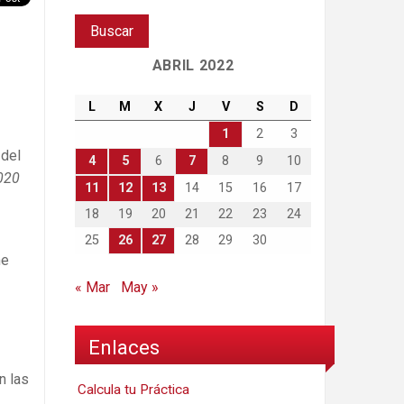
ABRIL 2022
L
M
X
J
V
S
D
1
2
3
 del
4
5
6
7
8
9
10
020
11
12
13
14
15
16
17
18
19
20
21
22
23
24
25
26
27
28
29
30
me
« Mar
May »
Enlaces
n las
Calcula tu Práctica