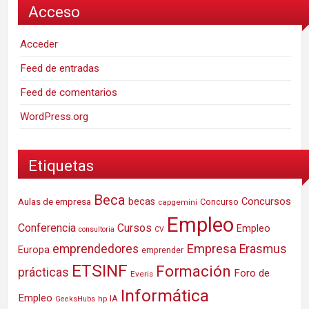
Acceso
Acceder
Feed de entradas
Feed de comentarios
WordPress.org
Etiquetas
Beca
Concursos
Aulas de empresa
becas
Concurso
capgemini
Empleo
Conferencia
Cursos
Empleo
consultoria
CV
Empresa
emprendedores
Erasmus
Europa
emprender
ETSINF
Formación
prácticas
Foro de
Everis
Informática
Empleo
IA
hp
GeeksHubs