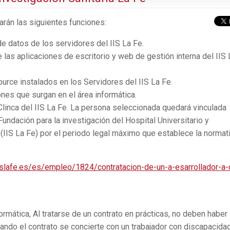
larán las siguientes funciones:
e datos de los servidores del IIS La Fe.
 las aplicaciones de escritorio y web de gestión interna del IIS 
rce instalados en los Servidores del IIS La Fe.
nes que surgan en el área informática.
linca del IIS La Fe. La persona seleccionada quedará vinculada
Fundación para la investigación del Hospital Universitario y
 (IIS La Fe) por el periodo legal máximo que establece la normat
islafe.es/es/empleo/1824/contratacion-de-un-a-esarrollador-a-
formática, Al tratarse de un contrato en prácticas, no deben haber
ando el contrato se concierte con un trabajador con discapacidad