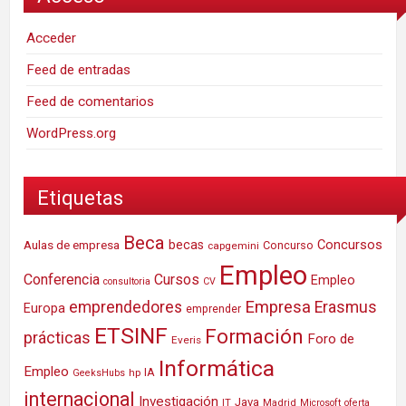
Acceder
Feed de entradas
Feed de comentarios
WordPress.org
Etiquetas
Beca
Concursos
Aulas de empresa
becas
Concurso
capgemini
Empleo
Conferencia
Cursos
Empleo
consultoria
CV
Empresa
emprendedores
Erasmus
Europa
emprender
ETSINF
Formación
prácticas
Foro de
Everis
Informática
Empleo
IA
hp
GeeksHubs
internacional
Investigación
Java
IT
Madrid
Microsoft
oferta