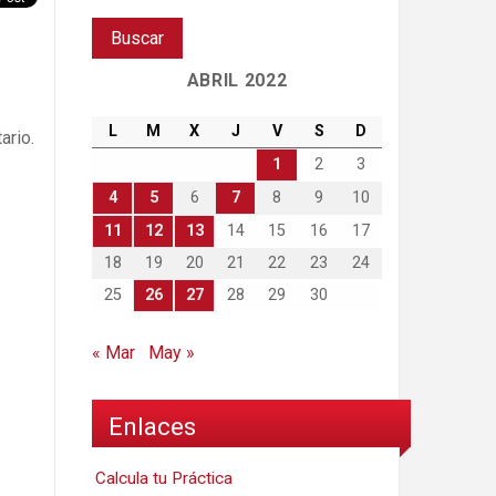
ABRIL 2022
L
M
X
J
V
S
D
ario.
1
2
3
4
5
6
7
8
9
10
11
12
13
14
15
16
17
18
19
20
21
22
23
24
25
26
27
28
29
30
« Mar
May »
Enlaces
Calcula tu Práctica