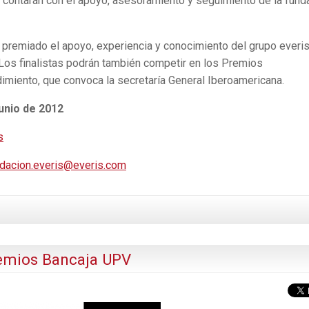
 contarán con el apoyo, asesoramiento y seguimiento de la fund
premiado el apoyo, experiencia y conocimiento del grupo everi
. Los finalistas podrán también competir en los Premios
imiento, que convoca la secretaría General Iberoamericana.
junio de 2012
s
dacion.everis@everis.com
remios Bancaja UPV