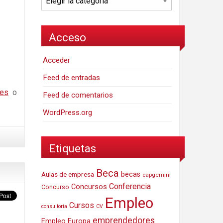
Acceso
Acceder
Feed de entradas
.es
o
Feed de comentarios
WordPress.org
Etiquetas
Beca
Aulas de empresa
becas
capgemini
Conferencia
Concursos
Concurso
Empleo
Cursos
consultoria
CV
emprendedores
Empleo Europa