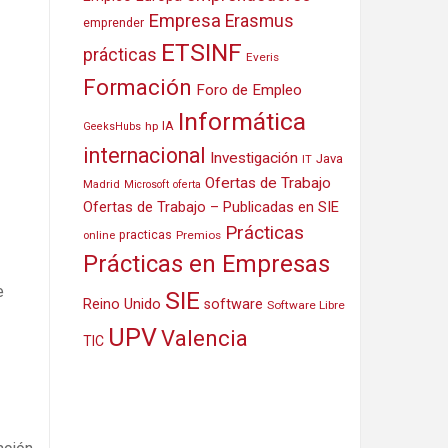
Empresa
Erasmus
emprender
ETSINF
prácticas
Everis
Formación
Foro de Empleo
Informática
IA
hp
GeeksHubs
internacional
Investigación
Java
IT
Ofertas de Trabajo
Madrid
Microsoft
oferta
Ofertas de Trabajo – Publicadas en SIE
Prácticas
practicas
Premios
online
Prácticas en Empresas
e
SIE
Reino Unido
software
Software Libre
UPV
Valencia
TIC