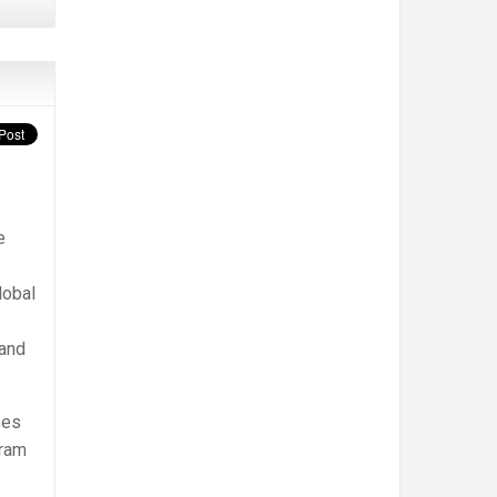
e
lobal
 and
ses
gram