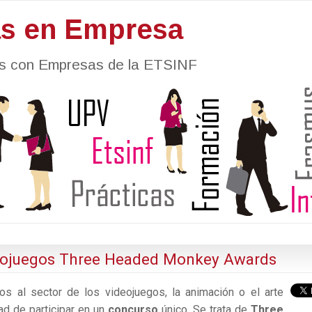
as en Empresa
nes con Empresas de la ETSINF
deojuegos Three Headed Monkey Awards
os al sector de los videojuegos, la animación o el arte
dad de participar en un
concurso
único. Se trata de
Three