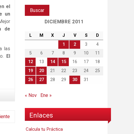
n el
de un
Mejor
DICIEMBRE 2011
n de
L
M
X
J
V
S
D
1
2
3
4
a las
5
6
7
8
9
10
11
go.
El
12
13
14
15
16
17
18
19
20
21
22
23
24
25
26
27
28
29
30
31
« Nov
Ene »
Enlaces
iente
Calcula tu Práctica