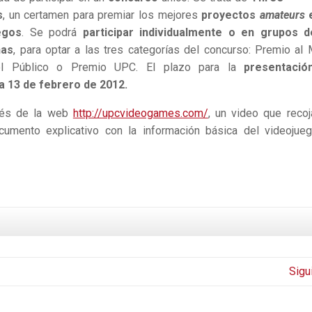
s
, un certamen para premiar los mejores
proyectos
amateurs
e
egos
. Se podrá
participar individualmente o en grupos 
nas
, para optar a las tres categorías del concurso: Premio al 
el Público o Premio UPC. El plazo para la
presentació
ía 13 de febrero de 2012.
avés de la web
http://upcvideogames.com/
, un video que recoj
cumento explicativo con la información básica del videojue
Sigu