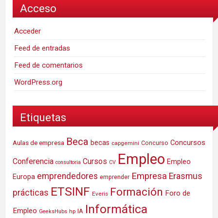
Acceso
Acceder
Feed de entradas
Feed de comentarios
WordPress.org
Etiquetas
Beca
Concursos
Aulas de empresa
becas
Concurso
capgemini
Empleo
Conferencia
Cursos
Empleo
consultoria
CV
Empresa
emprendedores
Erasmus
Europa
emprender
ETSINF
Formación
prácticas
Foro de
Everis
Informática
Empleo
IA
hp
GeeksHubs