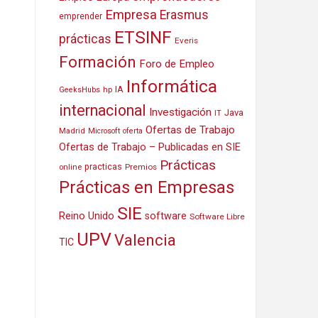
Empresa
Erasmus
emprender
ETSINF
prácticas
Everis
Formación
Foro de Empleo
Informática
IA
hp
GeeksHubs
internacional
Investigación
Java
IT
Ofertas de Trabajo
Madrid
Microsoft
oferta
Ofertas de Trabajo – Publicadas en SIE
Prácticas
practicas
Premios
online
Prácticas en Empresas
SIE
Reino Unido
software
Software Libre
UPV
Valencia
TIC