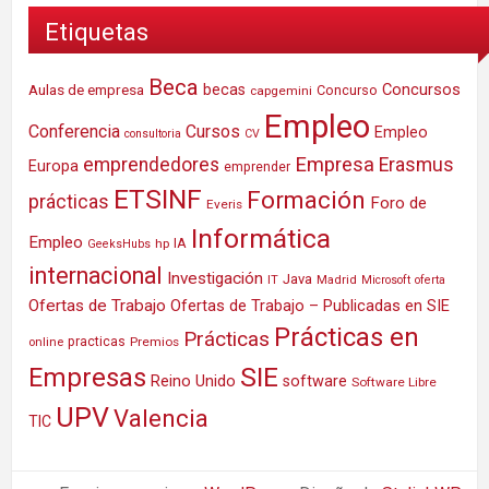
Etiquetas
Beca
Concursos
Aulas de empresa
becas
Concurso
capgemini
Empleo
Conferencia
Cursos
Empleo
consultoria
CV
Empresa
emprendedores
Erasmus
Europa
emprender
ETSINF
Formación
prácticas
Foro de
Everis
Informática
Empleo
IA
hp
GeeksHubs
internacional
Investigación
Java
IT
Madrid
Microsoft
oferta
Ofertas de Trabajo
Ofertas de Trabajo – Publicadas en SIE
Prácticas en
Prácticas
practicas
Premios
online
SIE
Empresas
Reino Unido
software
Software Libre
UPV
Valencia
TIC