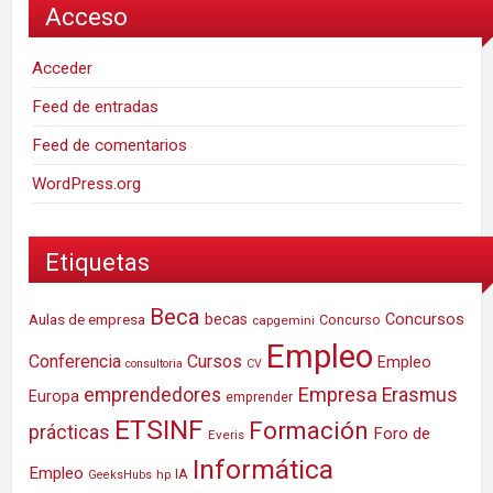
Acceso
Acceder
Feed de entradas
Feed de comentarios
WordPress.org
Etiquetas
Beca
Concursos
Aulas de empresa
becas
Concurso
capgemini
Empleo
Conferencia
Cursos
Empleo
consultoria
CV
Empresa
emprendedores
Erasmus
Europa
emprender
ETSINF
Formación
prácticas
Foro de
Everis
Informática
Empleo
IA
hp
GeeksHubs