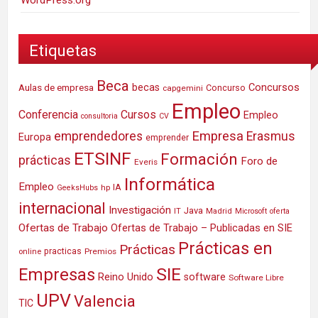
Etiquetas
Beca
Concursos
Aulas de empresa
becas
Concurso
capgemini
Empleo
Conferencia
Cursos
Empleo
consultoria
CV
Empresa
emprendedores
Erasmus
Europa
emprender
ETSINF
Formación
prácticas
Foro de
Everis
Informática
Empleo
IA
hp
GeeksHubs
internacional
Investigación
Java
IT
Madrid
Microsoft
oferta
Ofertas de Trabajo
Ofertas de Trabajo – Publicadas en SIE
Prácticas en
Prácticas
practicas
Premios
online
SIE
Empresas
Reino Unido
software
Software Libre
UPV
Valencia
TIC