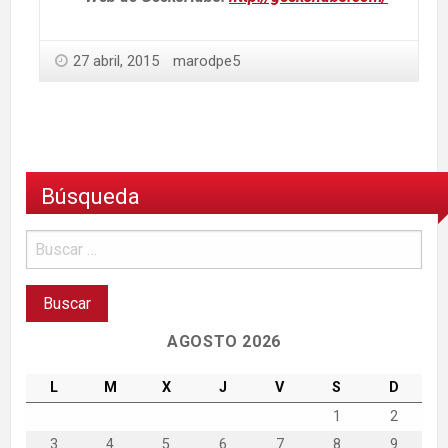
27 abril, 2015
marodpe5
Búsqueda
AGOSTO 2026
L
M
X
J
V
S
D
1
2
3
4
5
6
7
8
9