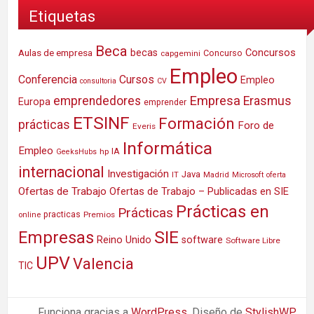
Etiquetas
Beca
Concursos
Aulas de empresa
becas
Concurso
capgemini
Empleo
Conferencia
Cursos
Empleo
consultoria
CV
Empresa
emprendedores
Erasmus
Europa
emprender
ETSINF
Formación
prácticas
Foro de
Everis
Informática
Empleo
IA
hp
GeeksHubs
internacional
Investigación
Java
IT
Madrid
Microsoft
oferta
Ofertas de Trabajo
Ofertas de Trabajo – Publicadas en SIE
Prácticas en
Prácticas
practicas
Premios
online
SIE
Empresas
Reino Unido
software
Software Libre
UPV
Valencia
TIC
Funciona gracias a
WordPress
. Diseño de
StylishWP