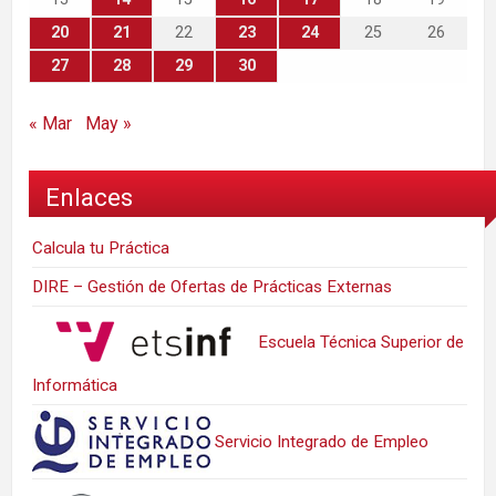
20
21
22
23
24
25
26
27
28
29
30
« Mar
May »
Enlaces
Calcula tu Práctica
DIRE – Gestión de Ofertas de Prácticas Externas
Escuela Técnica Superior de
Informática
Servicio Integrado de Empleo