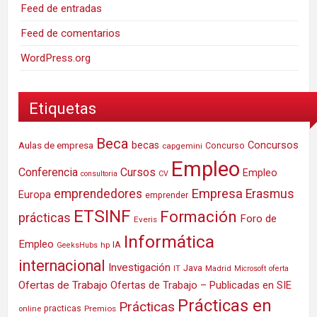
Feed de entradas
Feed de comentarios
WordPress.org
Etiquetas
Beca
Concursos
Aulas de empresa
becas
Concurso
capgemini
Empleo
Conferencia
Cursos
Empleo
consultoria
CV
Empresa
emprendedores
Erasmus
Europa
emprender
ETSINF
Formación
prácticas
Foro de
Everis
Informática
Empleo
IA
hp
GeeksHubs
internacional
Investigación
Java
IT
Madrid
Microsoft
oferta
Ofertas de Trabajo
Ofertas de Trabajo – Publicadas en SIE
Prácticas en
Prácticas
practicas
Premios
online