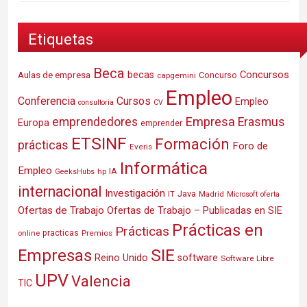
Etiquetas
Beca
Concursos
Aulas de empresa
becas
Concurso
capgemini
Empleo
Conferencia
Cursos
Empleo
consultoria
CV
Empresa
emprendedores
Erasmus
Europa
emprender
ETSINF
Formación
prácticas
Foro de
Everis
Informática
Empleo
IA
hp
GeeksHubs
internacional
Investigación
Java
IT
Madrid
Microsoft
oferta
Ofertas de Trabajo
Ofertas de Trabajo – Publicadas en SIE
Prácticas en
Prácticas
practicas
Premios
online
SIE
Empresas
Reino Unido
software
Software Libre
UPV
Valencia
TIC