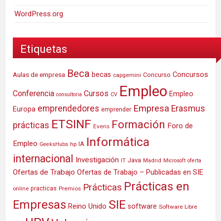
WordPress.org
Etiquetas
Beca
Concursos
Aulas de empresa
becas
Concurso
capgemini
Empleo
Conferencia
Cursos
Empleo
consultoria
CV
Empresa
emprendedores
Erasmus
Europa
emprender
ETSINF
Formación
prácticas
Foro de
Everis
Informática
Empleo
IA
hp
GeeksHubs
internacional
Investigación
Java
IT
Madrid
Microsoft
oferta
Ofertas de Trabajo
Ofertas de Trabajo – Publicadas en SIE
Prácticas en
Prácticas
practicas
Premios
online
SIE
Empresas
Reino Unido
software
Software Libre