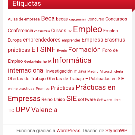
Etiquetas
Beca
Concursos
Aulas de empresa
becas
Concurso
capgemini
Empleo
Conferencia
Cursos
Empleo
consultoria
CV
Empresa
emprendedores
Erasmus
Europa
emprender
ETSINF
Formación
prácticas
Foro de
Everis
Informática
Empleo
IA
hp
GeeksHubs
internacional
Investigación
Java
IT
Madrid
Microsoft
oferta
Ofertas de Trabajo
Ofertas de Trabajo – Publicadas en SIE
Prácticas en
Prácticas
practicas
Premios
online
SIE
Empresas
Reino Unido
software
Software Libre
UPV
Valencia
TIC
Funciona gracias a
WordPress
. Diseño de
StylishWP