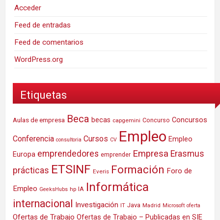
Acceder
Feed de entradas
Feed de comentarios
WordPress.org
Etiquetas
Beca
Concursos
Aulas de empresa
becas
Concurso
capgemini
Empleo
Conferencia
Cursos
Empleo
consultoria
CV
Empresa
emprendedores
Erasmus
Europa
emprender
ETSINF
Formación
prácticas
Foro de
Everis
Informática
Empleo
IA
hp
GeeksHubs
internacional
Investigación
Java
IT
Madrid
Microsoft
oferta
Ofertas de Trabajo
Ofertas de Trabajo – Publicadas en SIE