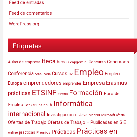
Feed de entradas
Feed de comentarios
WordPress.org
Etiquetas
Beca
Concursos
Aulas de empresa
becas
Concurso
capgemini
Empleo
Conferencia
Cursos
Empleo
consultoria
CV
Empresa
emprendedores
Erasmus
Europa
emprender
ETSINF
Formación
prácticas
Foro de
Everis
Informática
Empleo
IA
hp
GeeksHubs
internacional
Investigación
Java
IT
Madrid
Microsoft
oferta
Ofertas de Trabajo
Ofertas de Trabajo – Publicadas en SIE
Prácticas en
Prácticas
practicas
Premios
online