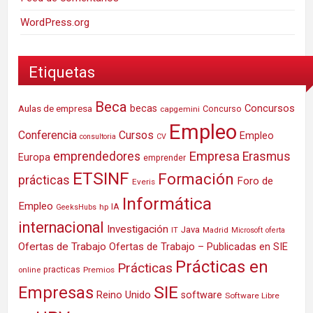
WordPress.org
Etiquetas
Beca
Concursos
Aulas de empresa
becas
Concurso
capgemini
Empleo
Conferencia
Cursos
Empleo
consultoria
CV
Empresa
emprendedores
Erasmus
Europa
emprender
ETSINF
Formación
prácticas
Foro de
Everis
Informática
Empleo
IA
hp
GeeksHubs
internacional
Investigación
Java
IT
Madrid
Microsoft
oferta
Ofertas de Trabajo
Ofertas de Trabajo – Publicadas en SIE
Prácticas en
Prácticas
practicas
Premios
online
SIE
Empresas
Reino Unido
software
Software Libre