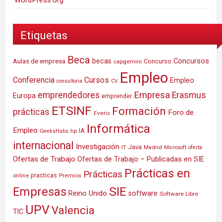
Etiquetas
Beca
Concursos
Aulas de empresa
becas
Concurso
capgemini
Empleo
Conferencia
Cursos
Empleo
consultoria
CV
Empresa
emprendedores
Erasmus
Europa
emprender
ETSINF
Formación
prácticas
Foro de
Everis
Informática
Empleo
IA
hp
GeeksHubs
internacional
Investigación
Java
IT
Madrid
Microsoft
oferta
Ofertas de Trabajo
Ofertas de Trabajo – Publicadas en SIE
Prácticas en
Prácticas
practicas
Premios
online
SIE
Empresas
Reino Unido
software
Software Libre
UPV
Valencia
TIC