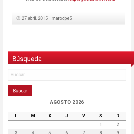
27 abril, 2015
marodpe5
Búsqueda
AGOSTO 2026
L
M
X
J
V
S
D
1
2
3
4
5
6
7
8
9