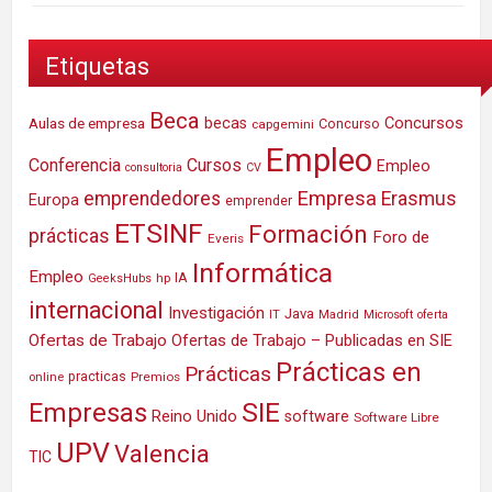
Etiquetas
Beca
Concursos
Aulas de empresa
becas
Concurso
capgemini
Empleo
Conferencia
Cursos
Empleo
consultoria
CV
Empresa
emprendedores
Erasmus
Europa
emprender
ETSINF
Formación
prácticas
Foro de
Everis
Informática
Empleo
IA
hp
GeeksHubs
internacional
Investigación
Java
IT
Madrid
Microsoft
oferta
Ofertas de Trabajo
Ofertas de Trabajo – Publicadas en SIE
Prácticas en
Prácticas
practicas
Premios
online
SIE
Empresas
Reino Unido
software
Software Libre
UPV
Valencia
TIC