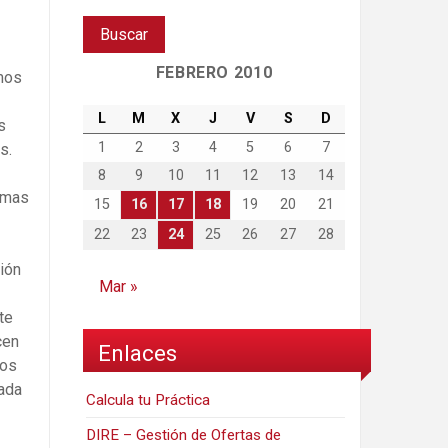
FEBRERO 2010
mos
L
M
X
J
V
S
D
s
1
2
3
4
5
6
7
s.
8
9
10
11
12
13
14
rmas
15
16
17
18
19
20
21
22
23
24
25
26
27
28
ión
Mar »
te
cen
Enlaces
tos
sada
Calcula tu Práctica
DIRE – Gestión de Ofertas de