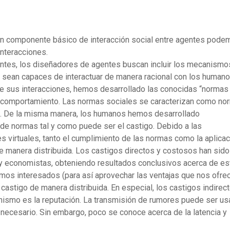
un componente básico de interacción social entre agentes pode
nteracciones.
ntes, los diseñadores de agentes buscan incluir los mecanismo
s sean capaces de interactuar de manera racional con los humano
 sus interacciones, hemos desarrollado las conocidas “normas
o comportamiento. Las normas sociales se caracterizan como no
a. De la misma manera, los humanos hemos desarrollado
e normas tal y como puede ser el castigo. Debido a las
 virtuales, tanto el cumplimiento de las normas como la aplicac
e manera distribuida. Los castigos directos y costosos han sido
y economistas, obteniendo resultados conclusivos acerca de es
amos interesados (para así aprovechar las ventajas que nos ofre
 castigo de manera distribuida. En especial, los castigos indirec
anismo es la reputación. La transmisión de rumores puede ser u
a necesario. Sin embargo, poco se conoce acerca de la latencia y