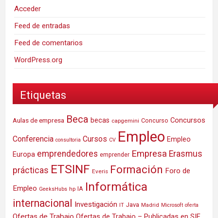
Acceder
Feed de entradas
Feed de comentarios
WordPress.org
Etiquetas
Beca
Concursos
Aulas de empresa
becas
Concurso
capgemini
Empleo
Conferencia
Cursos
Empleo
consultoria
CV
Empresa
emprendedores
Erasmus
Europa
emprender
ETSINF
Formación
prácticas
Foro de
Everis
Informática
Empleo
IA
hp
GeeksHubs
internacional
Investigación
Java
IT
Madrid
Microsoft
oferta
Ofertas de Trabajo
Ofertas de Trabajo – Publicadas en SIE