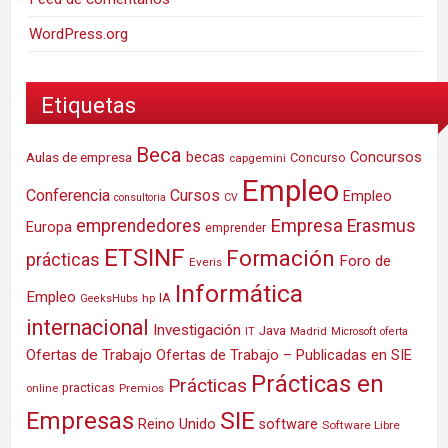
WordPress.org
Etiquetas
Beca
Concursos
Aulas de empresa
becas
Concurso
capgemini
Empleo
Conferencia
Cursos
Empleo
consultoria
CV
Empresa
emprendedores
Erasmus
Europa
emprender
ETSINF
Formación
prácticas
Foro de
Everis
Informática
Empleo
IA
hp
GeeksHubs
internacional
Investigación
Java
IT
Madrid
Microsoft
oferta
Ofertas de Trabajo
Ofertas de Trabajo – Publicadas en SIE
Prácticas en
Prácticas
practicas
Premios
online
SIE
Empresas
Reino Unido
software
Software Libre