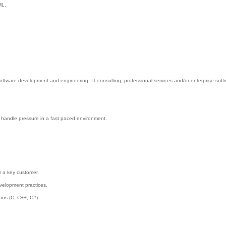
ML.
tware development and engineering, IT consulting, professional services and/or enterprise soft
and handle pressure in a fast paced environment.
r a key customer.
velopment practices.
ions (C, C++, C#).