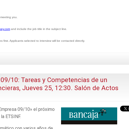
o meeting you.
key.com
and include the job title in the subject line.
irst. Applicants selected to interview will be contacted directly.
 09/10: Tareas y Competencias de un
cieras, Jueves 25, 12:30. Salón de Actos
 Empresa 09/10» el próximo
 la ETSINF.
rmático con varios años de