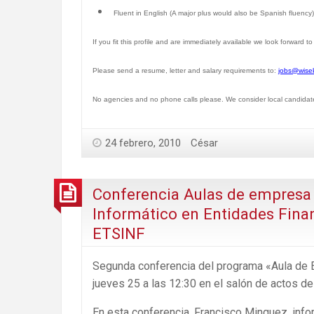
Fluent in English (A major plus would also be Spanish fluency)
If you fit this profile and are immediately available we look forward t
Please send a resume, letter and salary requirements to:
jobs@wise
No agencies and no phone calls please. We consider local candidates f
24 febrero, 2010
César
Conferencia Aulas de empresa
Informático en Entidades Finan
ETSINF
Segunda conferencia del programa «Aula de
jueves 25 a las 12:30 en el salón de actos de
En esta conferencia, Francisco Minguez, info