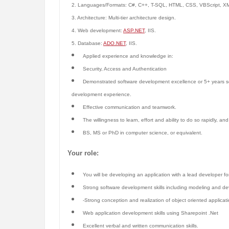
2. Languages/Formats: C#, C++, T-SQL, HTML, CSS, VBScript, X
3. Architecture: Multi-tier architecture design.
4. Web development:
ASP.NET
, IIS.
5. Database:
ADO.NET
, IIS.
Applied experience and knowledge in:
Security, Access and Authentication
Demonstrated software development excellence or 5+ years sof
development experience.
Effective communication and teamwork.
The willingness to learn, effort and ability to do so rapidly, 
BS, MS or PhD in computer science, or equivalent.
Your role:
You will be developing an application with a lead developer fo
Strong software development skills including modeling and de
-Strong conception and realization of object oriented applicat
Web application development skills using Sharepoint .Net
Excellent verbal and written communication skills.