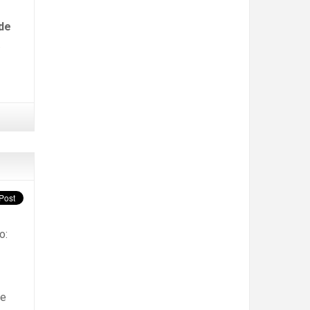
de
.
o:
de