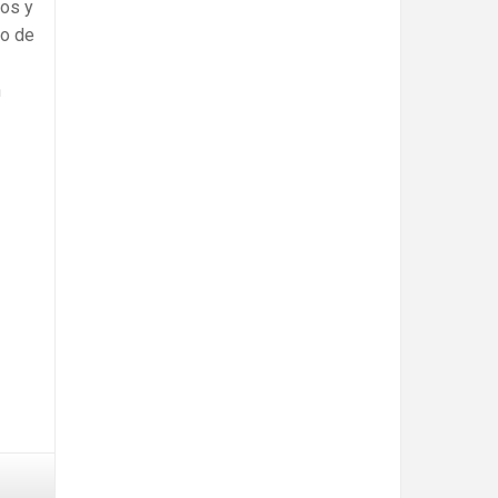
mos y
ro de
n