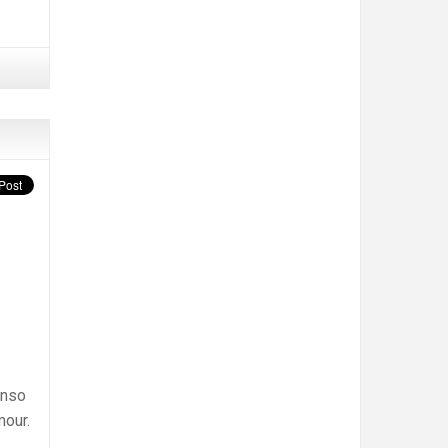
enso
mour.