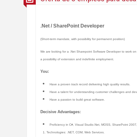
.Net / SharePoint Developer
(Short-term mandate, with possibility for permanent position)
We are looking for a .Net Sharepoint Software Developer to work on 
a possibility of extension and indefinite employment.
You:
Have a proven track record delivering high quality results.
Have a talent for understanding customer challenges and deve
Have a passion to build great software.
Decisive Advantages:
Proficiency in C#, Visual Studio.Net, MOSS, SharePoint 2007
1. Technologies: .NET, COM, Web Services.