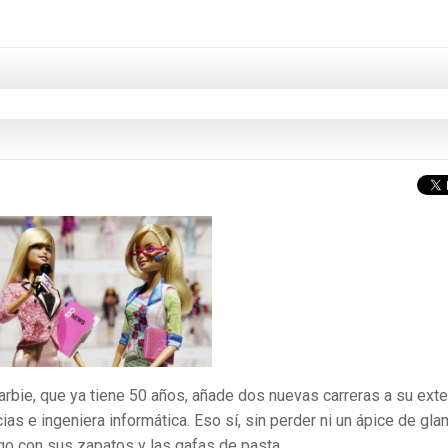
rbie, que ya tiene 50 años, añade dos nuevas carreras a su ext
ias e ingeniera informática. Eso sí, sin perder ni un ápice de gla
uego con sus zapatos y las gafas de pasta.