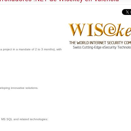
a project in a mandate of 2 to 3 months), with
loping innovative solutions.
, MS SQL and related technologies: