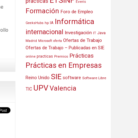
ETSINF
prácticas
Everis
se
Formación
Foro de Empleo
Informática
IA
hp
GeeksHubs
ollo
internacional
Investigación
Java
IT
Ofertas de Trabajo
Madrid
Microsoft
oferta
Ofertas de Trabajo – Publicadas en SIE
Prácticas
practicas
Premios
online
Prácticas en Empresas
SIE
Reino Unido
software
Software Libre
UPV
Valencia
TIC