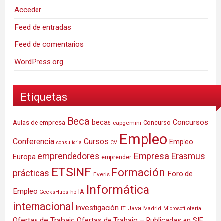
Acceder
Feed de entradas
Feed de comentarios
WordPress.org
Etiquetas
Beca
Concursos
Aulas de empresa
becas
Concurso
capgemini
Empleo
Conferencia
Cursos
Empleo
consultoria
CV
Empresa
emprendedores
Erasmus
Europa
emprender
ETSINF
Formación
prácticas
Foro de
Everis
Informática
Empleo
IA
hp
GeeksHubs
internacional
Investigación
Java
IT
Madrid
Microsoft
oferta
Ofertas de Trabajo
Ofertas de Trabajo – Publicadas en SIE