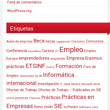
Feed de comentarios
WordPress.org
Etiquetas
Beca
Concursos
Aulas de empresa
becas
Concurso
capgemini
Empleo
Conferencia
Cursos
Empleo
consultoria
CV
Empresa
emprendedores
Erasmus
Europa
emprender
ETSINF
Formación
prácticas
Foro de
Everis
Informática
Empleo
IA
hp
GeeksHubs
internacional
Investigación
Java
IT
Madrid
Microsoft
oferta
Ofertas de Trabajo
Ofertas de Trabajo – Publicadas en SIE
Prácticas en
Prácticas
practicas
Premios
online
SIE
Empresas
Reino Unido
software
Software Libre