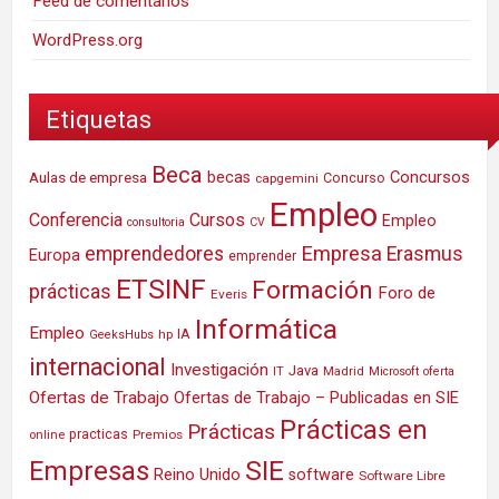
Feed de comentarios
WordPress.org
Etiquetas
Beca
Concursos
Aulas de empresa
becas
Concurso
capgemini
Empleo
Conferencia
Cursos
Empleo
consultoria
CV
Empresa
emprendedores
Erasmus
Europa
emprender
ETSINF
Formación
prácticas
Foro de
Everis
Informática
Empleo
IA
hp
GeeksHubs
internacional
Investigación
Java
IT
Madrid
Microsoft
oferta
Ofertas de Trabajo
Ofertas de Trabajo – Publicadas en SIE
Prácticas en
Prácticas
practicas
Premios
online
SIE
Empresas
Reino Unido
software
Software Libre