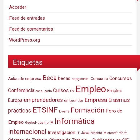
Acceder
Feed de entradas
Feed de comentarios
WordPress.org
Etiquetas
Beca
Concursos
Aulas de empresa
becas
Concurso
capgemini
Empleo
Conferencia
Cursos
Empleo
consultoria
CV
Empresa
emprendedores
Erasmus
Europa
emprender
ETSINF
Formación
prácticas
Foro de
Everis
Informática
Empleo
IA
hp
GeeksHubs
internacional
Investigación
Java
IT
Madrid
Microsoft
oferta