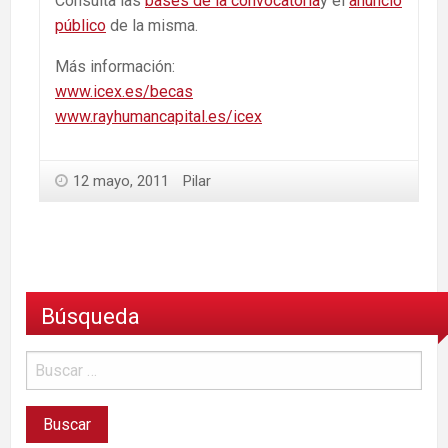
Consulta las
bases de la convocatoria
y el
anuncio
público
de la misma.
Más información:
www.icex.es/becas
www.rayhumancapital.es/icex
12 mayo, 2011
Pilar
Búsqueda