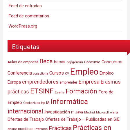
Feed de entradas
Feed de comentarios
WordPress.org
Etiquetas
Beca
Concursos
Aulas de empresa
becas
Concurso
capgemini
Empleo
Conferencia
Cursos
Empleo
consultoria
CV
Empresa
emprendedores
Erasmus
Europa
emprender
ETSINF
Formación
prácticas
Foro de
Everis
Informática
Empleo
IA
hp
GeeksHubs
internacional
Investigación
Java
IT
Madrid
Microsoft
oferta
Ofertas de Trabajo
Ofertas de Trabajo – Publicadas en SIE
Prácticas en
Prácticas
practicas
Premios
online