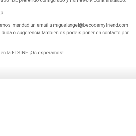
uestro IDE preferido configurado y framework xUnit instalado.
p.
eremos, mandad un email a miguelangel@becodemyfriend.com
na duda o sugerencia también os podeis poner en contacto por
0 en la ETSINF. ¡Os esperamos!