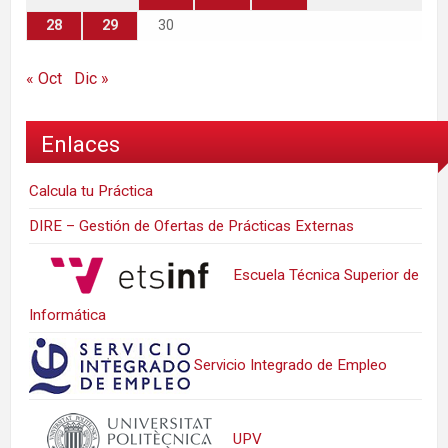
28
29
30
« Oct
Dic »
Enlaces
Calcula tu Práctica
DIRE – Gestión de Ofertas de Prácticas Externas
Escuela Técnica Superior de
Informática
Servicio Integrado de Empleo
UPV