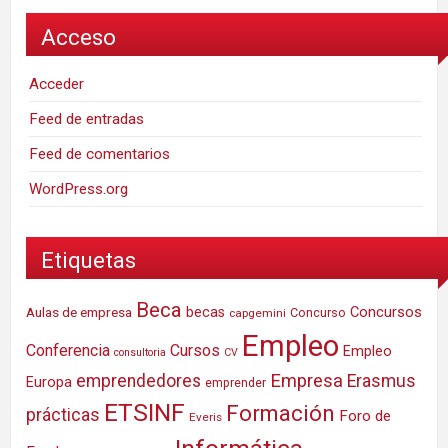
Acceso
Acceder
Feed de entradas
Feed de comentarios
WordPress.org
Etiquetas
Beca
Concursos
Aulas de empresa
becas
Concurso
capgemini
Empleo
Conferencia
Cursos
Empleo
consultoria
CV
Empresa
emprendedores
Erasmus
Europa
emprender
ETSINF
Formación
prácticas
Foro de
Everis