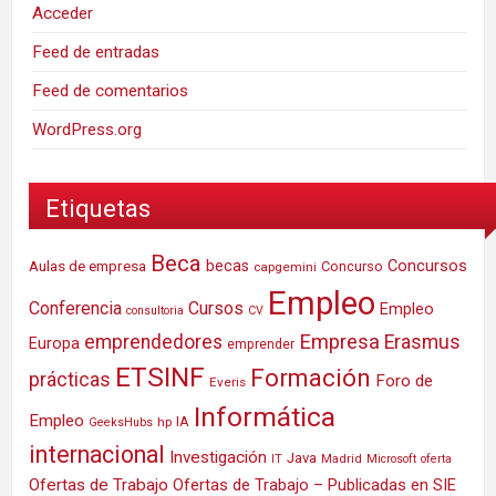
Acceder
Feed de entradas
Feed de comentarios
WordPress.org
Etiquetas
Beca
Concursos
Aulas de empresa
becas
Concurso
capgemini
Empleo
Conferencia
Cursos
Empleo
consultoria
CV
Empresa
emprendedores
Erasmus
Europa
emprender
ETSINF
Formación
prácticas
Foro de
Everis
Informática
Empleo
IA
hp
GeeksHubs
internacional
Investigación
Java
IT
Madrid
Microsoft
oferta
Ofertas de Trabajo
Ofertas de Trabajo – Publicadas en SIE