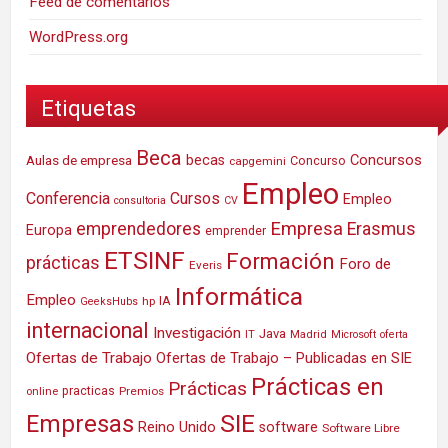
Feed de comentarios
WordPress.org
Etiquetas
Beca
Concursos
Aulas de empresa
becas
Concurso
capgemini
Empleo
Conferencia
Cursos
Empleo
consultoria
CV
Empresa
emprendedores
Erasmus
Europa
emprender
ETSINF
Formación
prácticas
Foro de
Everis
Informática
Empleo
IA
hp
GeeksHubs
internacional
Investigación
Java
IT
Madrid
Microsoft
oferta
Ofertas de Trabajo
Ofertas de Trabajo – Publicadas en SIE
Prácticas en
Prácticas
practicas
Premios
online
SIE
Empresas
Reino Unido
software
Software Libre